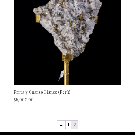
Pirita y Cuarzo Blanco (Perú)
$
5,000.00
←
1
2