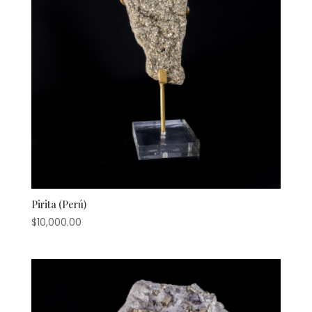
Pirita (Perú)
$
10,000.00